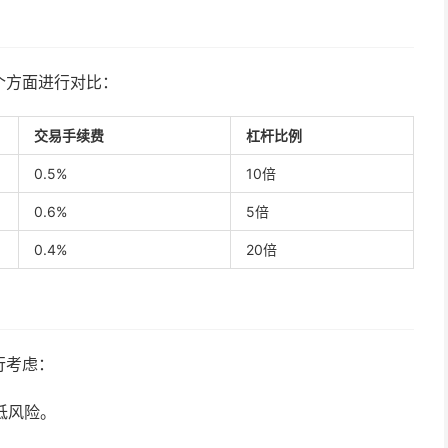
个方面进行对比：
交易手续费
杠杆比例
0.5%
10倍
0.6%
5倍
0.4%
20倍
行考虑：
低风险。