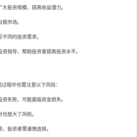
扩大投资规模，提高收益潜力。
白银市场。
足不同的投资需求。
投资指导，帮助投资者提高投资水平。
用过程中也需注意以下风险：
投资失败，可能面临资金损失。
时也放大了风险。
患，投资者需谨慎选择。