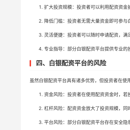
扩大投资规模：投资者可以利用配资资金
降低门槛：投资者无需大量资金即可参与
灵活便捷：投资者可以随时申请配资，满
专业指导：部分白银配资平台提供专业的
四、白银配资平台的风险
虽然白银配资平台具有诸多优势，但投资者在使
资金风险：投资者在使用配资资金时，若
杠杆风险：配资资金放大了投资规模，同
平台风险：部分白银配资平台存在安全隐