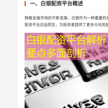
一、白银配资平台概述
随着金融市场的不断发展，白银作为一种重要的
配资平台应运而生，为投资者提供了更多元化的