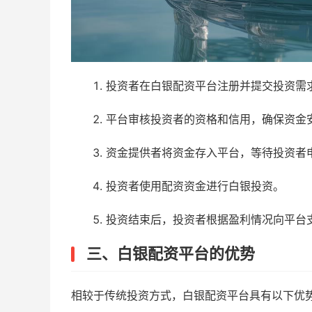
投资者在白银配资平台注册并提交投资需
平台审核投资者的资格和信用，确保资金
资金提供者将资金存入平台，等待投资者
投资者使用配资资金进行白银投资。
投资结束后，投资者根据盈利情况向平台
三、白银配资平台的优势
相较于传统投资方式，白银配资平台具有以下优