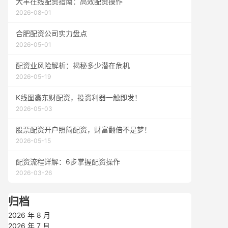
大丰在线配资指南：高效配资操作
2026-08-01
合肥配资公司实力盘点
2026-05-01
配资业风险解析：揭秘多少潜在危机
2026-05-19
K线图鑫东财配资，投资利器一触即发！
2026-05-03
股票配资开户照简配资，财富翻倍不是梦！
2026-05-15
配资流程详解：6步掌握配资操作
2026-03-26
归档
2026 年 8 月
2026 年 7 月