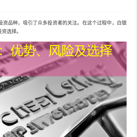
投资品种，吸引了众多投资者的关注。在这个过程中，白银
投资选择。