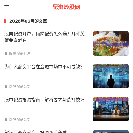
配资炒股网

2026年06月的文章
股票配资开户，俪简配资怎么选？几种关
键要素必看
股票配资开户

为什么配资平台在金融市场中不可或缺？
炒股配资公司

股市配资投资指南：解析要求与选择技巧
炒股配资公司

解读：西安配资，投资新手必看