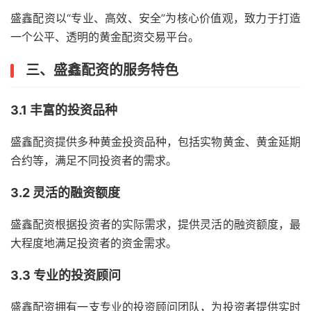
盛鑫配资以“专业、高效、安全”为核心价值观，致力于打造
一个公平、透明的黄金配资交易平台。
三、盛鑫配资的服务特色
3.1 丰富的投资品种
盛鑫配资提供多种黄金投资品种，包括实物黄金、黄金延期
合约等，满足不同投资者的需求。
3.2 灵活的融资额度
盛鑫配资根据投资者的实际需求，提供灵活的融资额度，最
大程度地满足投资者的资金需求。
3.3 专业的投资顾问
盛鑫配资拥有一支专业的投资顾问团队，为投资者提供实时